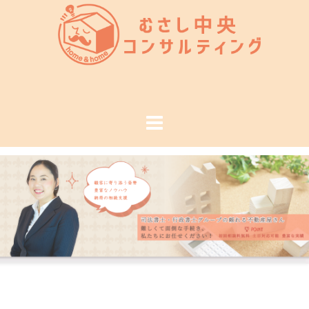
コ
ン
テ
ン
ツ
へ
ス
キ
ッ
プ