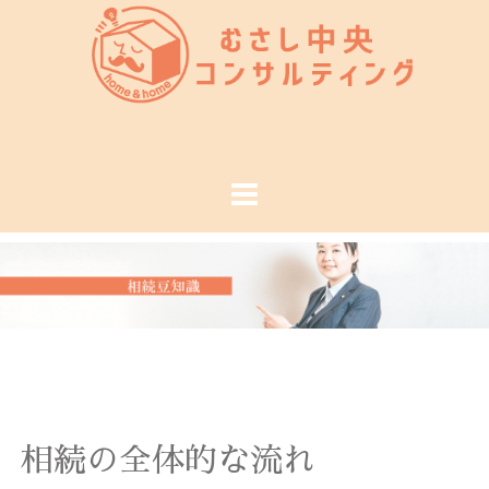
コ
ン
テ
ン
ツ
へ
ス
キ
ッ
プ
相続の全体的な流れ